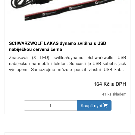
SCHWARZWOLF LAKAS dynamo svítilna s USB
nabíječkou červená černá
Značková (3 LED) svítilna/dynamo Schwarzwolfs USB
nabíječkou na mobilní telefon. Součástí je USB kabel s jack
výstupem. Samozřejmě můžete použít vlastní USB kabel.
Baleno v dárkové krabičce. Váha: 108 g. Rozměry: 12 × 5,3 ×
3,2 cm.
164 Kč s DPH
41 ks skladem
Koupit nyní