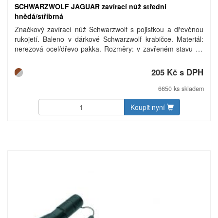
SCHWARZWOLF JAGUAR zavírací nůž střední
hnědá/stříbrná
Značkový zavírací nůž Schwarzwolf s pojistkou a dřevěnou
rukojetí. Baleno v dárkové Schwarzwolf krabičce. Materiál:
nerezová ocel/dřevo pakka. Rozměry: v zavřeném stavu 11
cm. Uhlíková stopa: gCO2 e1391.
205 Kč s DPH
6650 ks skladem
Koupit nyní