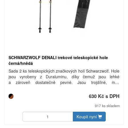
SCHWARZWOLF DENALI trekové teleskopické hole
černá/hnědá
Sada 2 ks teleskopických značkových holí Schwarzwolf. Hole
jsou vyrobeny z Duraluminu, díky čemuž jsou lehké
a zároveň dostatečně pevné. Jsou trojdílné, mají
odnímatelné koncovky na sníh a Speed-Lock systém, který
umožňuje rychle přenastavit jejich délku. Rukojeti jsou
630 Kč s DPH
ergonomicky tvarované a jejich prodloužení umožňuje rychlé
přehmátnutí v těžším terénu. Hole obsahují snadno
917 ks skladem
nastavitelná poutka na zápěstí. Součástí balení je svorka na
sepnutí holí dohromady. Baleno v praktickém polyesterovém
Koupit nyní
vaku. Hmotnost: 530g/set bez obalu Materiál: Duralumin,
EVA, cork, polyester. Rozměry: délka ve složeném stavu 64