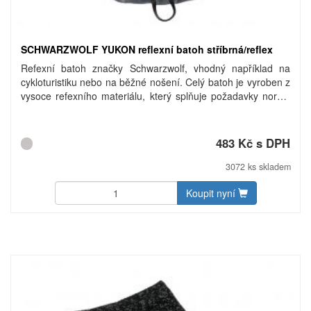
SCHWARZWOLF YUKON reflexní batoh stříbrná/reflex
Refexní batoh značky Schwarzwolf, vhodný například na
cykloturistiku nebo na běžné nošení. Celý batoh je vyroben z
vysoce refexního materiálu, který splňuje požadavky normy
EN ISO 20471 pro ochranné oděvy. Má vypolstrovaný
zádový systém a ramenní popruhy, obsahuje hlavní kapsu na
zip, boční kapsu na zip, malou síťovanou boční kapsu a
483 Kč s DPH
bederní pás se dvěma malými kapsami uzavíratelnými na
zip. Objem: 20 litrů. Hmotnost: 395 g. Materiál: 100%
3072 ks skladem
polyester s refexním povrchem. Rozměry: 28 × 14 × 45 cm.
Uhlíková stopa: gCO2 e7827.
Koupit nyní