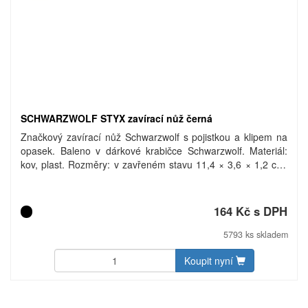
SCHWARZWOLF STYX zavírací nůž černá
Značkový zavírací nůž Schwarzwolf s pojistkou a klipem na
opasek. Baleno v dárkové krabičce Schwarzwolf. Materiál:
kov, plast. Rozměry: v zavřeném stavu 11,4 × 3,6 × 1,2 cm.
Uhlíková stopa: gCO2 e1010. Carbon footprint: gCO2 e1010.
164 Kč s DPH
5793 ks skladem
Koupit nyní