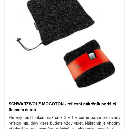
SCHWARZWOLF MOGOTON - reflexní nákrčník podšitý
fleecem černá
Pletený multifunkční nákrčník 2 v 1 v černé barvě prošívaný
refexní nití, díky které budete vždy vidět. Nákrčník je vhodný
především do zimních měsíců a obsahuje gumičku ke