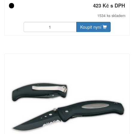
kompatibilnímu zdroji s výstupním napětím DV 5V±0,5V a
423 Kč s DPH
výstupním proudem pod 3000 mA. Kapacita lithium baterie je
220 mAh. Doba nabíjení zapalovače je 1 až 2 hodiny a na
1534 ks skladem
jedno nabití vydrží průměrně jeden týden nebo 100-200
použití. Dobíjecí kabel je součástí balení. Baleno v dárkové
Koupit nyní
krabičce Schwarzwolf. Materiál: slitina zinku. Rozměry: 4,7 ×
6,7 × 1,6 cm. Uhlíková stopa: gCO2 e452.