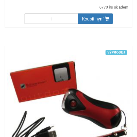
délka při vysunutí 16 cm, délka šňůrky 21 cm. Poznámka:
dodáváme včetně baterie 3 × AAA. Uhlíková stopa: gCO2
6770 ks skladem
e5961.
Koupit nyní
VÝPRODEJ