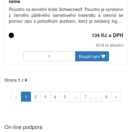
černá
Pouzdro na sluneční brýle Schwarzwolf. Pouzdro je vyrobeno
z černého plátěného sametového materiálu a otevírá se
pomocí zipu s pohodlným jezdcem, který je zdobený logem
Schwarzwolf. Součástí pouzdra je i černý sáček a bílý hadřík
na čištění brýlí z mikrovlákna, vhodný na sublimační potisk.
134 Kč s DPH
Baleno v dárkové krabičce.
2218 ks skladem
Koupit nyní
Strana
1
z
9
«
1
2
3
4
5
...
7
...
9
»
On-line podpora