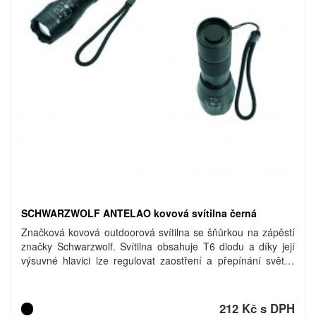
SCHWARZWOLF ANTELAO kovová svítilna černá
Značková kovová outdoorová svítilna se šňůrkou na zápěstí
značky Schwarzwolf. Svítilna obsahuje T6 diodu a díky její
výsuvné hlavici lze regulovat zaostření a přepínání světla.
Balená v dárkové krabičce Schwarzwolf. Svítivost: 260
lumenů. Doporučená technologie tisku: laser L1. Maximální
velikost tisku: 20 × 5 mm. Rozměr svítilny: 13,5 × 3,5 cm,
212 Kč s DPH