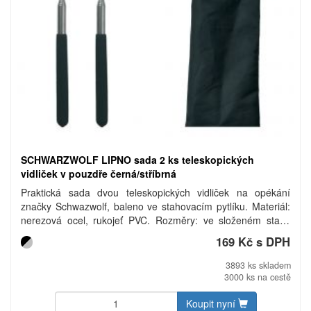
SCHWARZWOLF LIPNO sada 2 ks teleskopických
vidliček v pouzdře černá/stříbrná
Praktická sada dvou teleskopických vidliček na opékání
značky Schwazwolf, baleno ve stahovacím pytlíku. Materiál:
nerezová ocel, rukojeť PVC. Rozměry: ve složeném stavu
24,5 cm, v rozloženém stavu 86 cm. Uhlíková stopa: gCO2
169 Kč s DPH
e1214.
3893 ks skladem
3000 ks na cestě
Koupit nyní