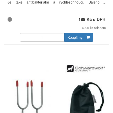
Je také antibakteriální a rychleschnoucí. Baleno v
polyesterovém pouzdře. Hmotnost: 300 g/m2. Materiál: 80%
polyester, 20% polyamid. Rozměry: ručník 60 × 120 cm.
Uhlíková stopa: gCO2 e4443.
188 Kč s DPH
4996 ks skladem
Koupit nyní