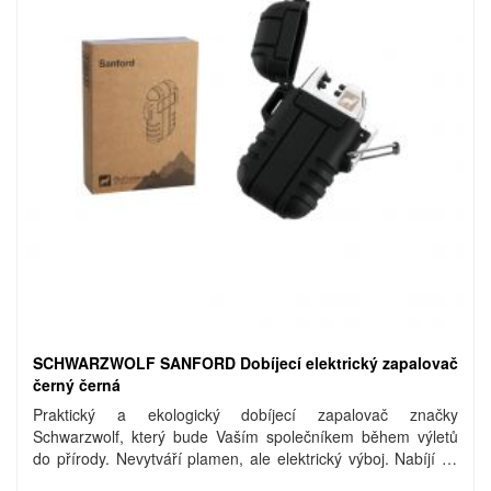
SCHWARZWOLF SANFORD Dobíjecí elektrický zapalovač
černý černá
Praktický a ekologický dobíjecí zapalovač značky
Schwarzwolf, který bude Vaším společníkem během výletů
do přírody. Nevytváří plamen, ale elektrický výboj. Nabíjí se
přes micro USB port připojením k PC nebo k jinému