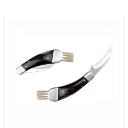
cm, v otevřeném stavu max. 135 cm. Uhlíková stopa: gCO2
e6843.