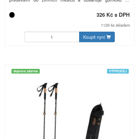
stažení u krku, díky které ho lze použít také jako zimní čepici.
Podšívka je z měkkého příjemného feece materiálu. Baleno v
326 Kč s DPH
rukávu Schwarzwolf. Materiál: 100% akryl + refexní příze,
podšívka – 100% polyester. Maximální velikost tisku: 10 × 8
1129 ks skladem
cm. Rozměry: 25 × 24 cm. Uhlíková stopa: gCO2 e2753.
Koupit nyní
doprava zdarma
VÝPRODEJ