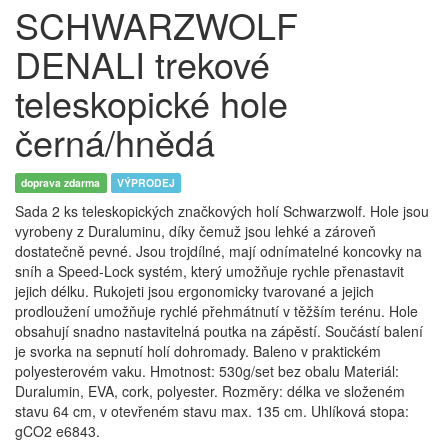
SCHWARZWOLF
DENALI trekové
teleskopické hole
černá/hnědá
doprava zdarma
VÝPRODEJ
Sada 2 ks teleskopických značkových holí Schwarzwolf. Hole jsou
vyrobeny z Duraluminu, díky čemuž jsou lehké a zároveň
dostatečně pevné. Jsou trojdílné, mají odnímatelné koncovky na
sníh a Speed-Lock systém, který umožňuje rychle přenastavit
jejich délku. Rukojeti jsou ergonomicky tvarované a jejich
prodloužení umožňuje rychlé přehmátnutí v těžším terénu. Hole
obsahují snadno nastavitelná poutka na zápěstí. Součástí balení
je svorka na sepnutí holí dohromady. Baleno v praktickém
polyesterovém vaku. Hmotnost: 530g/set bez obalu Materiál:
Duralumin, EVA, cork, polyester. Rozměry: délka ve složeném
stavu 64 cm, v otevřeném stavu max. 135 cm. Uhlíková stopa:
gCO2 e6843.