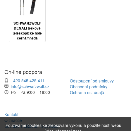
SCHWARZWOLF
DENALI trekové
teleskopické hole
černá/hnědá
On-line podpora
+420 545 425 411
Odstoupení od smlouvy
info@schwarzwolf.cz
Obchodní podmínky
Po – Pá 9:00 – 16:00
Ochrana os. údajů
Kontakt
O značce
Používáme cookies ke zlepšování výkonu a použitelnosti webu
Souhlas s ukládáním cookies