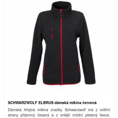
SCHWARZWOLF ELBRUS dámská mikina červená
Dámská hřejivá mikina značky Schwarzwolf má z vnitřní
strany příjemný česaný a z vnější módní pletený feece.