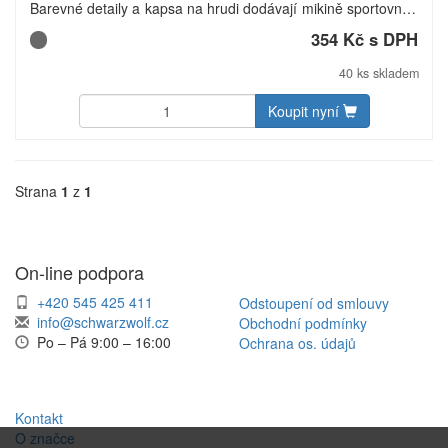
Barevné detaily a kapsa na hrudi dodávají mikině sportovní a
mladistvý vzhled. Materiál: 100% polyester, 290 g/m2.
354 Kč s DPH
Uhlíková stopa: gCO2 e11602.
40 ks skladem
Koupit nyní
Strana
1
z
1
On-line podpora
+420 545 425 411
Odstoupení od smlouvy
info@schwarzwolf.cz
Obchodní podmínky
Po – Pá 9:00 – 16:00
Ochrana os. údajů
Kontakt
O značce