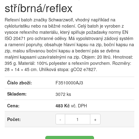
stříbrná/reflex
Refexní batoh značky Schwarzwolf, vhodný například na
cykloturistiku nebo na běžné nošení. Celý batoh je vyroben z
vysoce refexního materiálu, který splňuje požadavky normy EN
ISO 20471 pro ochranné oděvy. Má vypolstrovaný zádový systém
a ramenní popruhy, obsahuje hlavní kapsu na zip, boční kapsu na
zip, malou síťovanou boční kapsu a bederní pás se dvěma
malými kapsami uzavíratelnými na zip. Objem: 20 litrů. Hmotnost:
395 g. Materiál: 100% polyester s refexním povrchem. Rozměry:
28 × 14 × 45 cm. Uhlíková stopa: gCO2 e7827.
Číslo zboží:
F3510000AJ3
Skladem:
3072 ks
Cena:
483 Kč
vč. DPH
Počet:
-
+