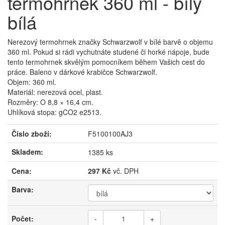
termohrnek 360 ml - bílý
bílá
Nerezový termohrnek značky Schwarzwolf v bílé barvě o objemu
360 ml. Pokud si rádi vychutnáte studené či horké nápoje, bude
tento termohrnek skvělým pomocníkem během Vašich cest do
práce. Baleno v dárkové krabičce Schwarzwolf.
Objem: 360 ml.
Materiál: nerezová ocel, plast.
Rozměry: O 8,8 × 16,4 cm.
Uhlíková stopa: gCO2 e2513.
Číslo zboží:
F5100100AJ3
Skladem:
1385 ks
Cena:
297 Kč
vč. DPH
Barva:
Počet:
-
+